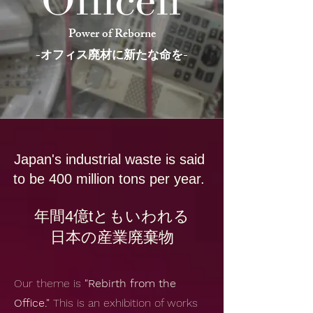
Power of Reborne
-オフィス廃材に新たな命を-
Japan's industrial waste is said
to be 400 million tons per year.
​年間4億tともいわれる
日本の産業廃棄物
Our theme is
"Rebirth from the
Office."
This is an exhibition of works