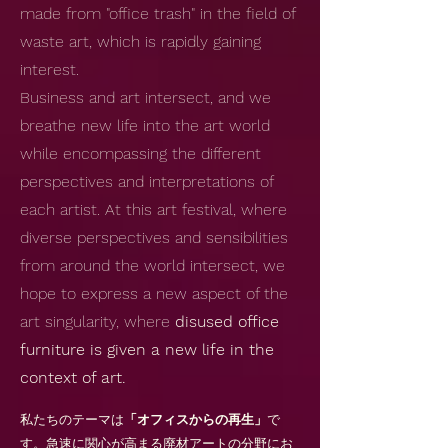
made from "office trash" in the field of
waste art, which is rapidly gaining
interest.
Business and art intersect, and we
breathe new life into the art world
while encompassing the different
perspectives and interpretations of
each artist. At this art festival, where
diverse perspectives and sensibilities
from around the world intersect, we
hope to express a new aspect of the
art singularity, where
disused office
furniture is given a new life in the
context of art.
私たちのテーマは
「オフィスからの再生」
で
す。急速に関心が高まる廃材アートの分野にお