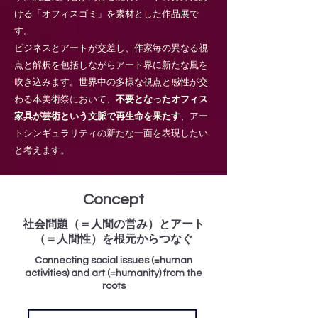
ける「オフィスゴミ」を素材とした作品展で
す。
ビジネスとアートが交差し、作家毎の異なる視
点と解釈を包括しながらアート界に新たな風を
吹き込みます。世界中の多様な視点と感性が交
わる本美術祭において、
不要となったオフィス
家具が芸術という文脈で再生命を果たす
、アー
トシンギュラリティの新たな一面を表現したい
と考えます。
Concept
社会問題（＝人間の営み）とアート
（＝人間性）を根元からつなぐ
Connecting social issues (=human
activities) and art (=humanity) from the
roots