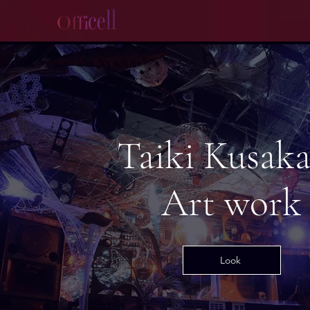
Taiki Kusak
Art work
Look