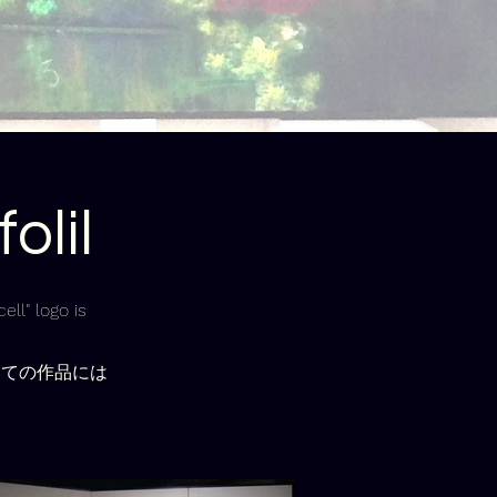
olil
ell" logo is
しての作品には