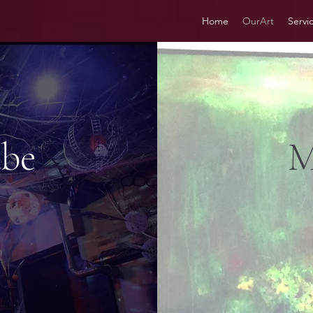
Home
OurArt
Servi
abe
M