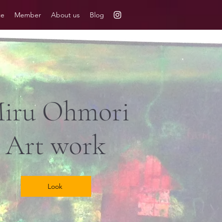
ce
Member
About us
Blog
iru Ohmori
Art work
Look