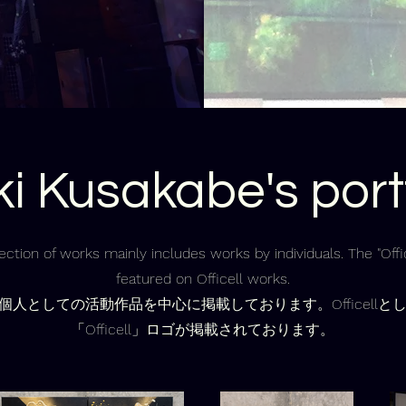
ki Kusakabe's portf
ction of works mainly includes works by individuals. The "Offic
featured on Officell works.
個人としての活動作品を中心に掲載しております。Officellと
「Officell」ロゴが掲載されております。