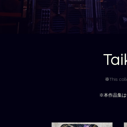
Tai
※This colle
※本作品集は