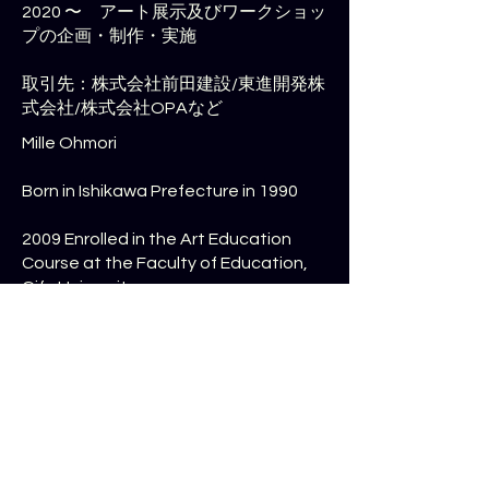
2020 〜 アート展示及びワークショッ
プの企画・制作・実施
取引先：株式会社前田建設/東進開発株
式会社/株式会社OPAなど
Mille Ohmori
Born in Ishikawa Prefecture in 1990
2009 Enrolled in the Art Education
Course at the Faculty of Education,
Gifu University
2013 Graduated from the university
2013 Enrolled in the Art and Physical
Expression Course at the Graduate
School of Education, Gifu University
2013-2014 Planned and operated the
"Forest Children's Restaurant" art
program under the auspices of Gifu