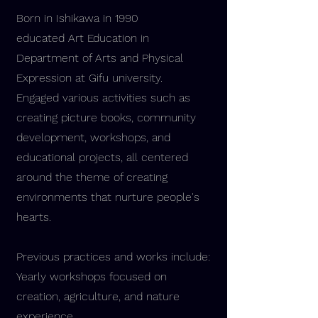
Born in Ishikawa in 1990
educated Art Education in
Department of Arts and Physical
Expression at Gifu university.
Engaged various activities such as
creating picture books, community
development, workshops, and
educational projects, all centered
around the theme of creating
environments that nurture people's
hearts.
Previous practices and works include:
Yearly workshops focused on
creation, agriculture, and nature
experience.