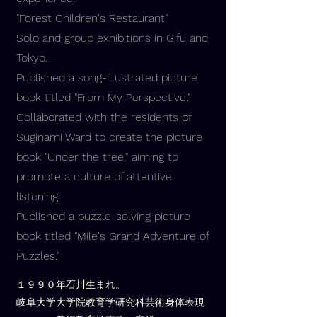
"Forest Children's Restaurant"
Solo and group exhibitions in Gifu and
Tokyo.
Published a song-illustrated picture
book titled "From My Perspective."
Collaborated with the residents of
Suginami Ward to create the picture
book "Under the tree," aiming to
promote a culture of attentive
listening.
Published a puzzle-solving picture
book titled "Mile's Grand Adventure of
Puzzles."
１９９０年石川生まれ。
岐阜大学大学院教育学研究科芸術身体表現