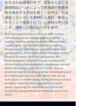
化する社会構造の中で、色彩から生じる
感情的結びつきによって帰属感や帰巣本
能を喚起する作品を描く。近年は、社会
課題となっている廃材にも着目。色彩と
オフィスで使用されていた廃材が呼び起
こす、感情と記憶のありかを探す。
She had opportunities to interact with children
from various family backgrounds during her
teacher training at the university.Within these
experiences, her interest shifted to creating
environments that nurture people's hearts, and
consequently, the themes of her research and art
creation evolved. After the graduation, she
creates abstract artworks through introspection
while studying developmental psychology and self-
object psychology. Her current artistic style is
characterized by evoking a sense of belonging and
the instinctual urge to return home that comes
from colors. In recent years, there has been a focus
on waste materials that have become social
issues. Exploring the emotions and memories
evoked by colors and waste materials used in the
office.