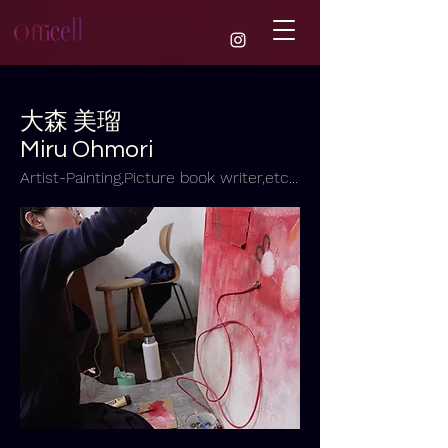
大森 美瑠
Miru Ohmori
Artist-Painting,Picture book writer,etc...