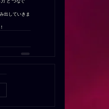
力”と“つなぐ
み出していきま
！