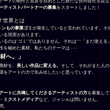
アートの制作と普及を目的とした新たな合同会社を設立
ーティストパートナーの募集
をスタートしました！
目指す世界とは
トンもの事業ゴミ
が発生していると言われています。そ
いる現実があります。
いるのは“ゴミ”ではありません。それは**「まだ使える
能性を秘めた素材。私たちのテーマは——
活材へ。」
廃材を、
美しい作品に変える。
そして、それがまた人の
環をアートの力で生み出したいと思っています。
アートに共鳴してくださるアーティストの方
を募集して
・
ミクストメディア
など、ジャンルは問いません。
問。