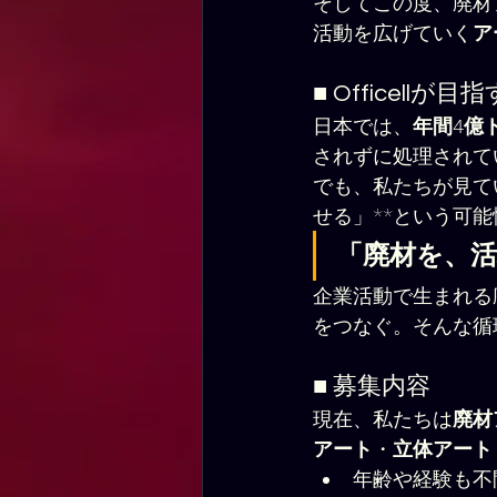
そしてこの度、廃材
活動を広げていく
ア
■ Officellが
日本では、
年間4億
されずに処理されて
でも、私たちが見て
せる」**という可
「廃材を、
企業活動で生まれる
をつなぐ。そんな循
■ 募集内容
現在、私たちは
廃材
アート
・
立体アート
年齢や経験も不