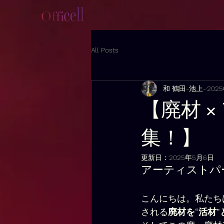
All Posts
和 鶴田-池上-
202
【廃材 
集！】
更新日：
2025年5月6日
アーティストパー
こんにちは。私たちは
される
廃材を“活材